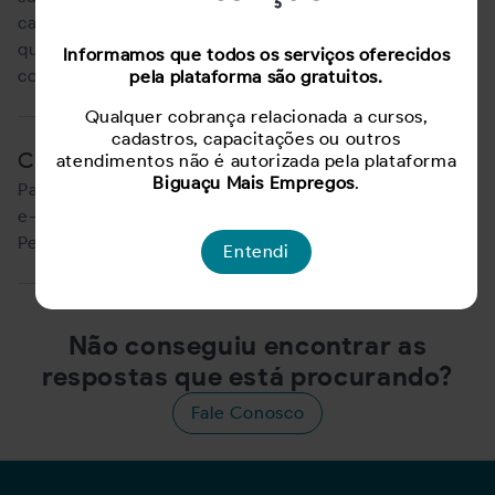
cadastrado ou tentou se cadastrar e foi informado
que seu CPF já está sendo utilizado, entre em contato
Informamos que todos os serviços oferecidos
com nosso
suporte
.
pela plataforma são gratuitos.
Qualquer cobrança relacionada a cursos,
cadastros, capacitações ou outros
Como atualizar meu currículo?
atendimentos não é autorizada pela plataforma
Biguaçu Mais Empregos
.
Para atualizar seu currículo, acesse sua conta com seu
e-mail e senha. Edite as informações na seção "Meu
Perfil": Clique
aqui
para acessar.
Entendi
Não conseguiu encontrar as
respostas que está procurando?
Fale Conosco