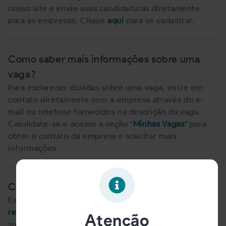
nosso site e envie suas candidaturas diretamente
para as empresas. Clique
aqui
para se cadastrar.
Como saber mais informações sobre uma
vaga?
Para esclarecer dúvidas sobre uma vaga, entre em
contato diretamente com a empresa através do e-
mail ou telefone fornecidos na descrição da vaga.
Candidate-se e acesse a seção "
Minhas Vagas
" para
obter o contato da empresa e solicitar mais
informações.
Como recuperar meu login e senha?
Esqueceu sua senha ou login? Acesse a área de
recuperação de senha
do nosso site para redefinir
Atenção
sua senha. Se não tiver mais acesso ao e-mail